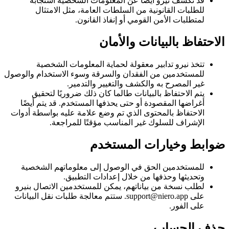
قد تكشف نيرو أيضًا عن المعلومات الشخصية استجابة
للطلبات القانونية من السلطات العامة، مثل الامتثال
لمتطلبات الأمن القومي أو إنفاذ القانون.
الاحتفاظ بالبيانات والأمان
تتخذ نيرو تدابير معقولة لحماية المعلومات الشخصية
للمستخدمين من الفقدان والسرقة وسوء الاستخدام والوصول
غير المصرح به والكشف والتغيير والتدمير.
يتم الاحتفاظ بالبيانات طالما كان ذلك ضروريًا لتحقيق
أغراضها المقصودة أو حتى يحذفها المستخدم. قد يتم أيضًا
الاحتفاظ بالمحتوى الذي تم وضع علامة عليه بواسطة أدوات
الإشراف للسلوك غير المناسب مؤقتًا للمراجعة.
ضوابط وخيارات المستخدم
للمستخدمين الحق في الوصول إلى معلوماتهم الشخصية
وتحديثها وحذفها من خلال إعدادات التطبيق.
لطلب نسخة من بياناتهم، يمكن للمستخدمين الاتصال بنيرو
على support@niero.app. ستتم معالجة طلبات نقل البيانات
على الفور.
حذف الحساب