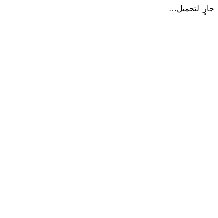
جارٍ التحميل…